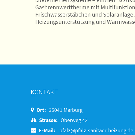
Gasbrennwerttherme mit Multifunktion
Frischwasserstäbchen und Solaranlage 
Heizungsunterstützung und Warmwasse
KONTAKT
Ort:
35041 Marburg
Strasse:
Oberweg 42
E-Mail:
pfalz@pfalz-sanitaer-heizung.de