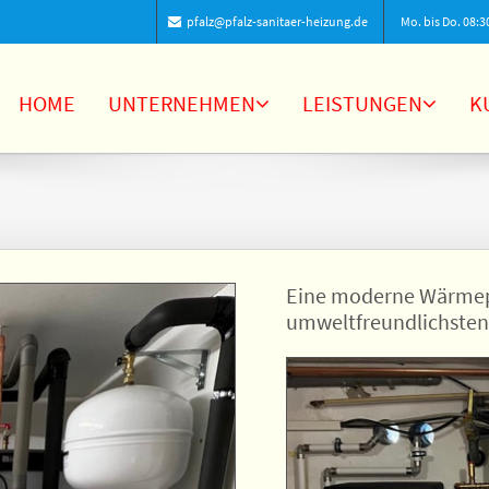
pfalz@pfalz-sanitaer-heizung.de
Mo. bis Do. 08:30 
HOME
UNTERNEHMEN
LEISTUNGEN
K
Eine moderne Wärmepu
umweltfreundlichsten 